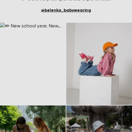
@belenka_babywearing