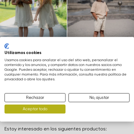
Cambia región
Seleccione el país de entrega
Utilizamos cookies
Usamos cookies para analizar el uso del sitio web, personalizar el
contenido y los anuncios, y compartir datos con nuestros socios como
Google. Puedes aceptar, rechazar o ajustar tu consentimiento en
cualquier momento. Para más información, consulta nuestra política de
privacidad o abre los ajustes.
Selecciona un idioma
Suscríbete a nuestra newsletter
para obtener un 10% de descuento en tu primera
Rechazar
No, ajustar
compra, así como para estar informado/a sobre las
Aceptar todo
últimas novedades y promociones especiales de Be
Cambiar
Lenka
Estoy interesado en los siguientes productos: