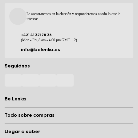
Le asesoraremos en la elección y responderemos a todo lo que le
interese.
+421 41 321 78 36
(Mon - Fri, 8 am - 4.00 pm GMT + 2)
info@belenka.es
Seguidnos
Be Lenka
Nuestras tiendas de calzado barefoot
Todo sobre compras
Store Locator
Sobre nosotros
Preguntas frecuentes
Llegar a saber
Be Lenka en medios de comunicación
Acceso