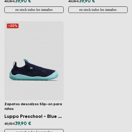
39,90 €
39,90 €
49,90 €
49,90 €
en stock todos los tamaños
en stock todos los tamaños
-20%
Zapatos descalzos Slip-on para
niños
Luppo Preschool - Blue & Aqua
39,90 €
49,90 €