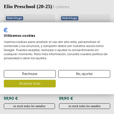
Elio Preschool (20-25)
3 colores
Hidrófugo
Hidrófugo
Cambia región
Seleccione el país de entrega
Utilizamos cookies
Usamos cookies para analizar el uso del sitio web, personalizar el
contenido y los anuncios, y compartir datos con nuestros socios como
Google. Puedes aceptar, rechazar o ajustar tu consentimiento en
cualquier momento. Para más información, consulta nuestra política de
privacidad o abre los ajustes.
Selecciona un idioma
Rechazar
No, ajustar
Aceptar todo
Zapatos para niño barefoot
Zapatos para niño barefoot
Cambiar
Elio Preschool - Dark Blue
Elio Preschool - Berry
59,90 €
59,90 €
en stock todos los tamaños
en stock todos los tamaños