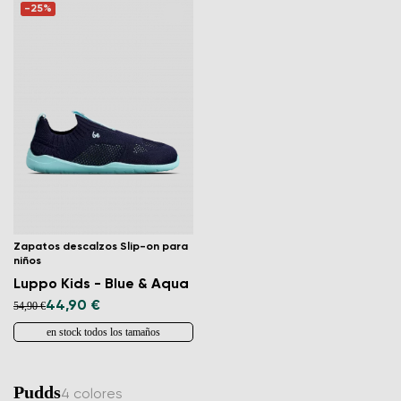
-25%
Zapatos descalzos Slip-on para
niños
Luppo Kids - Blue & Aqua
44,90 €
54,90 €
en stock todos los tamaños
Pudds
4 colores