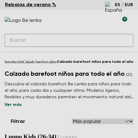
Rebajas de verano %
ES / EUR
0
Introducción
Calzado barefoot niños
Calzado barefoot niños para todo el año
Calzado barefoot niños para todo el año
(22)
Descubra el calzado barefoot Be Lenka para niños para todo
el año, para cada día y cualquier clima. Modelos ligeros,
flexibles y muy duraderos permiten el movimiento natural del
pie infantil. Comodidad de primavera a invierno.
Ver más
Filtrar
Luppo Kids (26-34)
3 colores