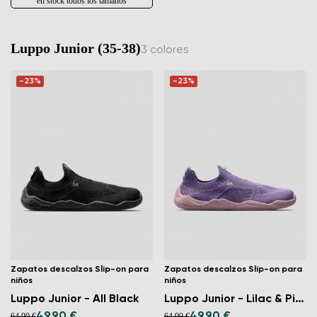
en stock todos los tamaños
Luppo Junior (35-38)
3 colores
-23%
-23%
Zapatos descalzos Slip-on para
Zapatos descalzos Slip-on para
niños
niños
Luppo Junior - All Black
Luppo Junior - Lilac & Pink
49,90 €
49,90 €
64,90 €
64,90 €