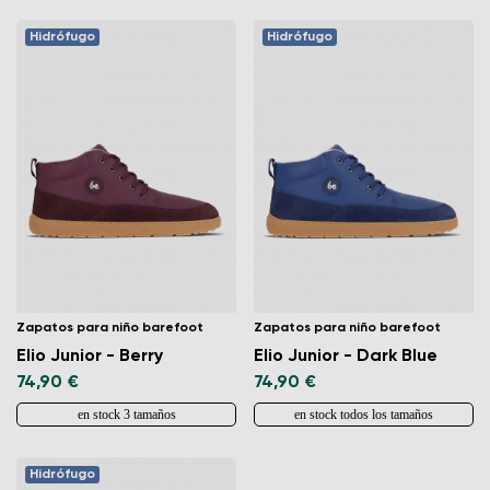
Hidrófugo
Hidrófugo
Zapatos para niño barefoot
Zapatos para niño barefoot
Elio Junior - Berry
Elio Junior - Dark Blue
74,90 €
74,90 €
en stock 3 tamaños
en stock todos los tamaños
Hidrófugo