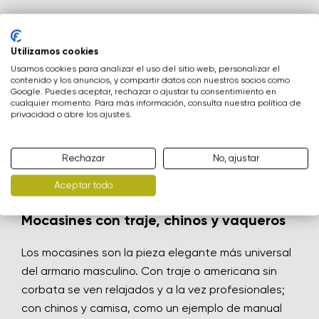
Has visto 8 de 8 productos
Cambia región
Seleccione el país de entrega
Utilizamos cookies
Usamos cookies para analizar el uso del sitio web, personalizar el
Existe un calzado que da chispa a todo el outfit.
contenido y los anuncios, y compartir datos con nuestros socios como
Google. Puedes aceptar, rechazar o ajustar tu consentimiento en
Los mocasines barefoot de hombre de Be Lenka
cualquier momento. Para más información, consulta nuestra política de
pertenecen exactamente a esta categoría. La
privacidad o abre los ajustes.
Selecciona un idioma
silueta atemporal y la piel de calidad hacen parecer
que te has vestido con la ayuda de un estilista. El
Rechazar
No, ajustar
pie, mientras tanto, disfruta de una libertad de la
Aceptar todo
que los mocasines clásicos no habían oído hablar.
Cambiar
Mocasines con traje, chinos y vaqueros
Los mocasines son la pieza elegante más universal
del armario masculino. Con traje o americana sin
corbata se ven relajados y a la vez profesionales;
con chinos y camisa, como un ejemplo de manual