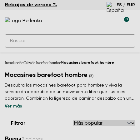
Rebajas de verano %
ES / EUR
0
Introducción
Calzado barefoot hombre
Mocasines barefoot hombre
Mocasines barefoot hombre
(8)
Descubra los mocasines barefoot para hombre y viva la
sensación irrepetible de un movimiento libre que sus pies
adorarán. Combinan la ligereza de caminar descalzo con un
diseño elegante y atemporal para cada día.
Ver más
Filtrar
Buena
2 colores