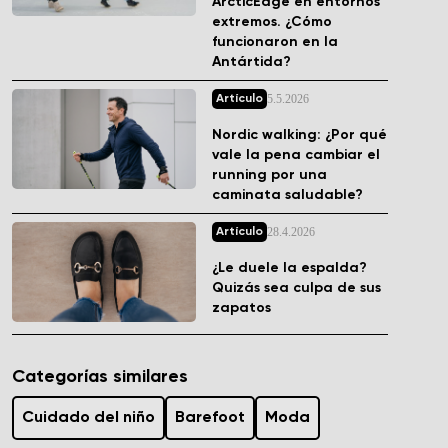
ArcticEdge en entornos
extremos. ¿Cómo
funcionaron en la
Antártida?
5.5.2026
Artículo
Nordic walking: ¿Por qué
vale la pena cambiar el
running por una
caminata saludable?
28.4.2026
Artículo
¿Le duele la espalda?
Quizás sea culpa de sus
zapatos
Categorías similares
Cuidado del niño
Barefoot
Moda