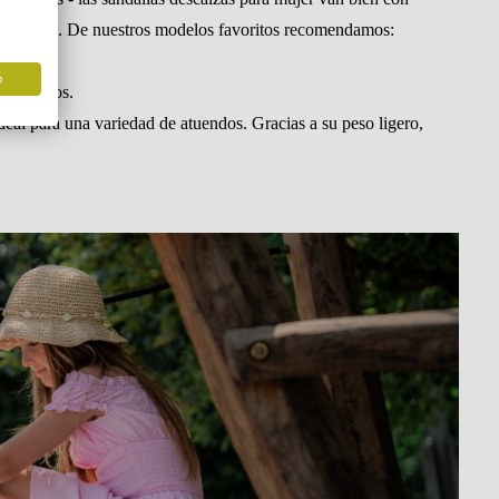
Selecciona un idioma
 elegantes. De nuestros modelos favoritos recomendamos:
o
 calurosos.
ideal para una variedad de atuendos. Gracias a su peso ligero,
Cambiar