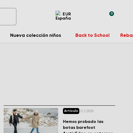
0
EUR
Nueva colección niños
Back to School
Reba
15.5.2026
Artículo
Hemos probado las
botas barefoot