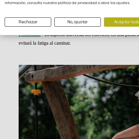
información, consulta nuestra política de privacidad o abre los ajustes.
vestidos de verano, pantalones cortos vaqueros y pantalones
Rechazar
No, ajustar
Aceptar tod
Iris
- Son ideales para largas caminatas incluso en los días más
Promenade
- El aspecto universal los convierte en una pieza 
evitará la fatiga al caminar.