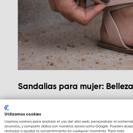
Sandalias para mujer: Belleza
Sabemos que no quiere comprometerse entre estilo y comodidad
Las correas elegantes y los materiales de calidad hacen de e
Utilizamos cookies
Usamos cookies para analizar el uso del sitio web, personalizar el contenido
anuncios, y compartir datos con nuestros socios como Google. Puedes acept
rechazar o ajustar tu consentimiento en cualquier momento. Para más
Desde el negro atemporal hasta los tonos pastel y los acentos 