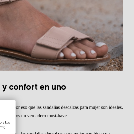
 y confort en uno
Cambia región
Seleccione el país de entrega
. Es por eso que las sandalias descalzas para mujer son ideales.
stos modelos un verdadero must-have.
 y los
ar,
metálicos - las sandalias descalzas para mujer van bien con