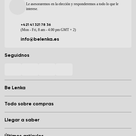
Le asesoraremos en la elección y responderemos a todo lo que le
interese.
+421 41 321 78 36
(Mon - Fri, 8 am - 4.00 pm GMT + 2)
info@belenka.es
Seguidnos
Be Lenka
Nuestras tiendas de calzado barefoot
Todo sobre compras
Store Locator
Sobre nosotros
Preguntas frecuentes
Llegar a saber
Be Lenka en medios de comunicación
Acceso
Cookies
Condiciones generales de la tienda
Blog
Condiciones de protección de datos personales