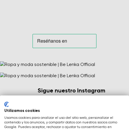
Sigue nuestro Instagram
Cambia región
Cree la comunidad Be Lenka con nosotros. Utilice
Seleccione el país de entrega
Utilizamos cookies
hashtags #belenkabarefoot
Usamos cookies para analizar el uso del sitio web, personalizar el
o #belenka y comparta sus experiencias.
contenido y los anuncios, y compartir datos con nuestros socios como
Google. Puedes aceptar, rechazar o ajustar tu consentimiento en