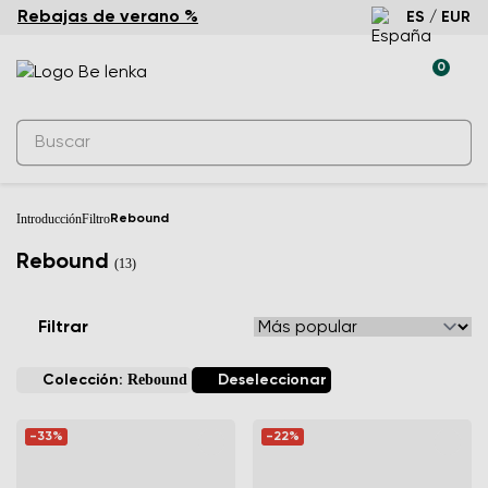
Rebajas de verano %
ES / EUR
0
Introducción
Filtro
Rebound
Rebound
(13)
Filtrar
Rebound
Colección:
Deseleccionar
-33%
-22%