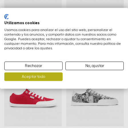
Cambia región
Barefoot zapatillas
Barefoot zapatillas
Seleccione el país de entrega
Utilizamos cookies
Rebound - Denim Light Blue
Rebound - Zebra
59,90 €
59,90 €
Usamos cookies para analizar el uso del sitio web, personalizar el
79,90 €
79,90 €
contenido y los anuncios, y compartir datos con nuestros socios como
en stock todos los tamaños
en stock todos los tamaños
Google. Puedes aceptar, rechazar o ajustar tu consentimiento en
cualquier momento. Para más información, consulta nuestra política de
privacidad o abre los ajustes.
Selecciona un idioma
-25%
-25%
Rechazar
No, ajustar
Aceptar todo
Cambiar