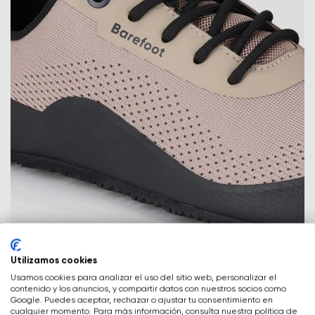
Tu nombre y apellidos
Tu nombre
Variante
Tu email
Cambia región
Número de orden
Seleccione el país de entrega
Variante
Utilizamos cookies
Peso ligero
Usamos cookies para analizar el uso del sitio web, personalizar el
contenido y los anuncios, y compartir datos con nuestros socios como
El modelo Trailair es uno de los más ligeros de nuestra
Google. Puedes aceptar, rechazar o ajustar tu consentimiento en
Evaluación de texto
cualquier momento. Para más información, consulta nuestra política de