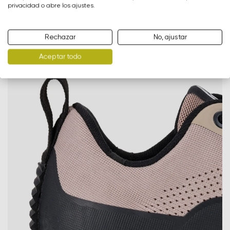
gama. Apenas se nota en los pies y no añade gramos
privacidad o abre los ajustes.
Selecciona un idioma
Pregunta
de más al hacer la maleta para viajar.
Rechazar
No, ajustar
Clasificación
Aceptar todo
Cambiar
Estoy de acuerdo con el procesamiento de los datos
personales ingresados ​​de acuerdo con
estas
Estoy de acuerdo con el procesamiento de los datos
condiciones
y su publicación.
personales ingresados ​​de acuerdo con
estas
condiciones
y su publicación.
Agregar una calificación