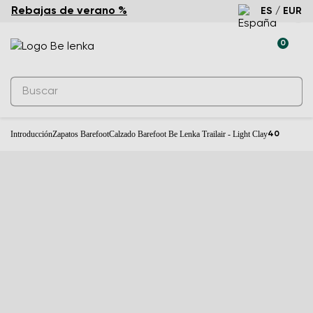
Rebajas de verano %
ES / EUR
Nuevo
0
Introducción
Zapatos Barefoot
Calzado Barefoot Be Lenka Trailair - Light Clay
40