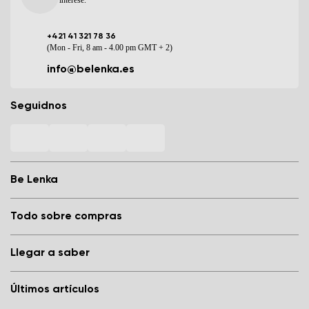
+421 41 321 78 36
(Mon - Fri, 8 am - 4.00 pm GMT + 2)
info@belenka.es
Seguidnos
Be Lenka
Nuestras tiendas de calzado barefoot
Todo sobre compras
Store Locator
Sobre nosotros
Preguntas frecuentes
Llegar a saber
Be Lenka en medios de comunicación
Acceso
Cookies
Condiciones generales de la tienda
Blog
Condiciones de protección de datos personales
Últimos artículos
Estatutos del concurso de consumidores
Be Lenka Kids
Programa de socios
Affiliate