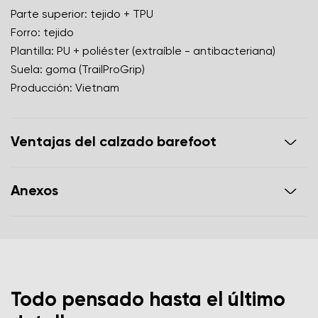
Parte superior: tejido + TPU
Forro: tejido
Plantilla: PU + poliéster (extraíble - antibacteriana)
Suela: goma (TrailProGrip)
Producción: Vietnam
Ventajas del calzado barefoot
suela ultra flexible
Anexos
zero drop: talón y punta en el mismo plano para una
postura adecuada
Guía para el cuidado del calzado
punta espaciosa para sus dedos
calzado ligero
Certificado de garantía
Todo pensado hasta el último