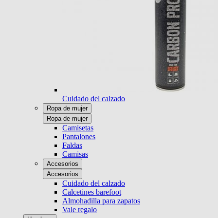
Cuidado del calzado
Ropa de mujer
Ropa de mujer
Camisetas
Pantalones
Faldas
Camisas
Accesorios
Accesorios
Cuidado del calzado
Calcetines barefoot
Almohadilla para zapatos
Vale regalo