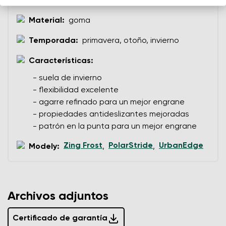
7,5 mm (base de 2 mm + salientes de 5,5 mm)
personales ingresados ​​de acuerdo con
estas
Estoy de acuerdo con el procesamiento de los datos
Material:
goma
condiciones
y su publicación.
personales ingresados ​​de acuerdo con
estas
condiciones
y su publicación.
Temporada:
primavera, otoño, invierno
Características:
Agregar una calificación
- suela de invierno
- flexibilidad excelente
- agarre refinado para un mejor engrane
- propiedades antideslizantes mejoradas
- patrón en la punta para un mejor engrane
Zing Frost
PolarStride
UrbanEdge
Modely:
,
,
Archivos adjuntos
Certificado de garantía