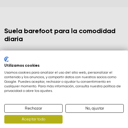
Tu nombre y apellidos
Tu nombre
Variante
Suela barefoot para la comodidad
Tu email
diaria
Cambia región
Número de orden
Seleccione el país de entrega
Variante
Utilizamos cookies
Usamos cookies para analizar el uso del sitio web, personalizar el
contenido y los anuncios, y compartir datos con nuestros socios como
Google. Puedes aceptar, rechazar o ajustar tu consentimiento en
Evaluación de texto
cualquier momento. Para más información, consulta nuestra política de
privacidad o abre los ajustes.
Selecciona un idioma
Pregunta
Rechazar
No, ajustar
Barebarics - PowerGrip
Clasificación
Aceptar todo
Grosor:
Cambiar
Estoy de acuerdo con el procesamiento de los datos